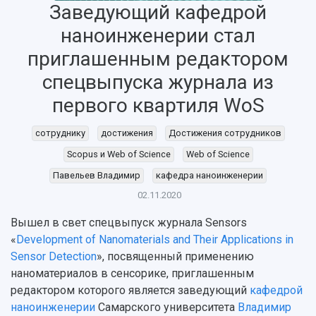
Заведующий кафедрой
Об университете
Новости
Образование
Научно-исследовательская деятельность
наноинженерии стал
История
Главные новости
Почему я выбираю Самарский университет?
Основные научные направления
Ключевые факты
Бортжурнал
Абитуриенту
Научные школы и ведущие научные коллектив
приглашенным редактором
Рейтинги
Объявления
Бакалавриат и специалитет
Диссертационные советы
спецвыпуска журнала из
События
Магистратура
Подготовка научных кадров
Руководство
первого квартиля WoS
Аспирантура
Конкурс на замещение должностей научных
СМИ об университете
Наблюдательный совет
Формы обучения
работников
Попечительский совет
сотруднику
достижения
Достижения сотрудников
Учебные планы
Научно-технический совет
Пресс-центр
Ученый совет
Дополнительное образование
Scopus и Web of Science
Web of Science
Научные проекты и темы
Газета "Полет"
Ректорат
Павельев Владимир
кафедра наноинженерии
Институты и факультеты
Газета "Самарский университет"
Кадровый резерв
Аспирантура и докторантура
02.11.2020
Мы в соцсетях
Образовательные программы
Вышел в свет спецвыпуск журнала Sensors
Персоналии
Справочные материалы
Мультимедиа
«
Development of Nanomaterials and Their Applications in
Профессорско-преподавательский состав
Сотрудники и преподаватели
Научная инфраструктура
Sensor Detection
», посвященный применению
Расписание занятий
Заслуженные деятели
Подкасты
наноматериалов в сенсорике, приглашенным
Научно-исследовательские подразделения
Структура университета
Стипендии
редактором которого является заведующий
кафедрой
Структурная схема управления научно-
Просветительский проект "Одержимы наукой
наноинженерии
Самарского университета
Владимир
Институты и факультеты
исследовательской деятельностью