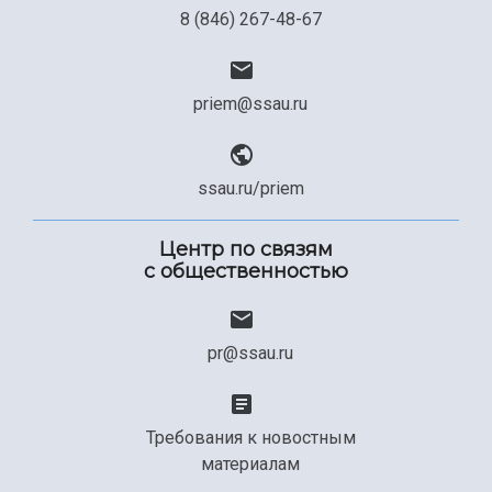
8 (846) 267-48-67
priem@ssau.ru
ssau.ru/priem
Центр по связям
с общественностью
pr@ssau.ru
Требования к новостным
материалам