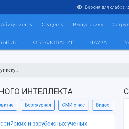
Версия для слабови
Абитуриенту
Студенту
Выпускнику
Сотру
ОБЫТИЯ
ОБРАЗОВАНИЕ
НАУКА
Р
т иску...
НОГО ИНТЕЛЛЕКТА
С
звитие
Бортжурнал
СМИ о нас
Видео
оссийских и зарубежных ученых