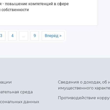
я - повышение компетенций в сфере
 собственности
3
4
…
9
Вперёд >
зации
Сведения о доходах, об 
имущественного характе
ательная среда
Противодействие корр
рсональных данных