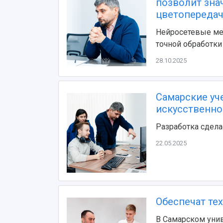
позволит зна
цветопередач
Нейросетевые ме
точной обработки
28.10.2025
Самарские уч
искусственно
Разработка сдел
22.05.2025
Обеспечат те
В Самарском унив