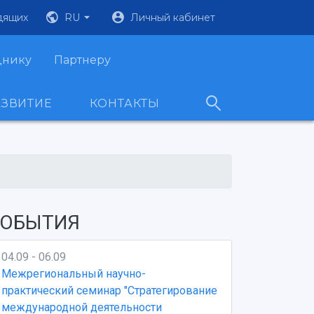
дящих
RU
Личный кабинет
днику
Партнеру
АЗВИТИЕ
КОНТАКТЫ
ОБЫТИЯ
04.09 - 06.09
Межрегиональный научно-
практический семинар "Стратегирование
международной деятельности