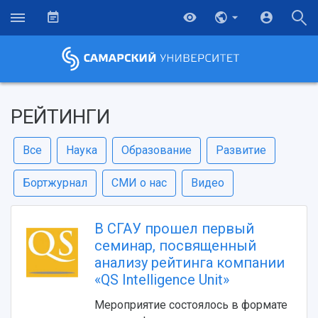
РЕЙТИНГИ
Все
Наука
Образование
Развитие
Бортжурнал
СМИ о нас
Видео
В СГАУ прошел первый
семинар, посвященный
анализу рейтинга компании
«QS Intelligence Unit»
Мероприятие состоялось в формате