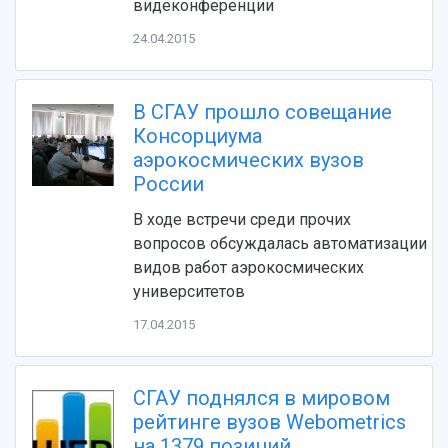
видеконференции
24.04.2015
В СГАУ прошло совещание
Консорциума
аэрокосмических вузов
России
НАЗАД
В ходе встречи среди прочих
Об университете
Новости
Образование
Научно-исследовательская деятельность
вопросов обсуждалась автоматизации
История
Главные новости
Почему я выбираю Самарский университет?
Основные научные направления
видов работ аэрокосмических
Ключевые факты
Бортжурнал
Абитуриенту
Научные школы и ведущие научные коллектив
университетов
Рейтинги
Объявления
Бакалавриат и специалитет
Диссертационные советы
17.04.2015
События
Магистратура
Подготовка научных кадров
Руководство
Аспирантура
Конкурс на замещение должностей научных
СМИ об университете
Наблюдательный совет
Формы обучения
работников
СГАУ поднялся в мировом
Попечительский совет
Учебные планы
Научно-технический совет
Пресс-центр
рейтинге вузов Webometrics
Ученый совет
Дополнительное образование
на 1379 позиций