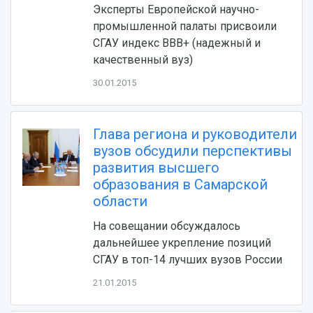
Эксперты Европейской научно-
Видеолекции
деятельности
Устойчивое развитие
промышленной палаты присвоили
Журналы Самарского университета
Противодействие COVID-19
СГАУ индекс BBB+ (надежный и
Научные конференции
Кампус
качественный вуз)
Патенты
3D-тур по университету
Публикации и издания
30.01.2015
Музеи
Отчеты о проведенных конференциях
Учебный аэродром
Центр истории авиационных двигателей
Глава региона и руководители
Ботанический сад
вузов обсудили перспективы
Умный дом бабочек
развития высшего
Международный межвузовский кампус
образования в Самарской
области
Сведения об образовательной организации
На совещании обсуждалось
Официальные документы
дальнейшее укрепление позиций
СГАУ в топ-14 лучших вузов России
21.01.2015