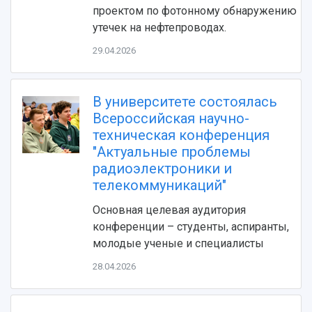
Фирменный стиль
Отчеты о научно-исследовательской
проектом по фотонному обнаружению
Видеолекции
деятельности
утечек на нефтепроводах.
Устойчивое развитие
Журналы Самарского университета
29.04.2026
Противодействие COVID-19
Научные конференции
Кампус
Патенты
3D-тур по университету
Публикации и издания
В университете состоялась
Музеи
Отчеты о проведенных конференциях
Всероссийская научно-
Учебный аэродром
техническая конференция
Центр истории авиационных двигателей
"Актуальные проблемы
Ботанический сад
радиоэлектроники и
Умный дом бабочек
телекоммуникаций"
Международный межвузовский кампус
Основная целевая аудитория
Сведения об образовательной организации
конференции – студенты, аспиранты,
молодые ученые и специалисты
Официальные документы
28.04.2026