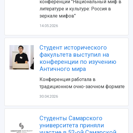
конференции "Национальный миф в
литературе и культуре: Россия в
зеркале мифов"
14.05.2026
Студент исторического
факультета выступил на
конференции по изучению
НАЗАД
Античного мира
Об университете
Новости
Образование
Научно-исследовательская деятельность
Конференция работала в
История
Главные новости
Почему я выбираю Самарский университет?
Основные научные направления
традиционном очно-заочном формате
Ключевые факты
Бортжурнал
Абитуриенту
Научные школы и ведущие научные коллектив
30.04.2026
Рейтинги
Объявления
Бакалавриат и специалитет
Диссертационные советы
События
Магистратура
Подготовка научных кадров
Руководство
Аспирантура
Конкурс на замещение должностей научных
СМИ об университете
Студенты Самарского
Наблюдательный совет
Формы обучения
работников
университета приняли
Попечительский совет
Учебные планы
Научно-технический совет
Пресс-центр
участие в 52-ой Самарской