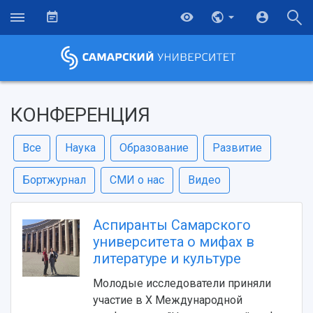
КОНФЕРЕНЦИЯ
Все
Наука
Образование
Развитие
Бортжурнал
СМИ о нас
Видео
Аспиранты Самарского
университета о мифах в
литературе и культуре
Молодые исследователи приняли
участие в X Международной