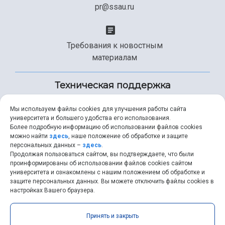
pr@ssau.ru
Требования к новостным
материалам
Техническая поддержка
Мы используем файлы cookies для улучшения работы сайта
университета и большего удобства его использования.
+7 (846) 267-49-99
Более подробную информацию об использовании файлов cookies
можно найти
здесь
, наше положение об обработке и защите
персональных данных –
здесь
.
Продолжая пользоваться сайтом, вы подтверждаете, что были
help@ssau.ru
проинформированы об использовании файлов cookies сайтом
университета и ознакомлены с нашим положением об обработке и
защите персональных данных. Вы можете отключить файлы cookies в
настройках Вашего браузера.
Самарский университет © 2026 |
ssau.ru
|
ssau@ssau.ru
|
Принять и закрыть
RSS
|
API