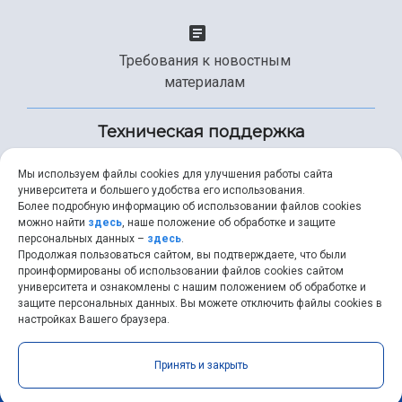
Требования к новостным
материалам
Техническая поддержка
Мы используем файлы cookies для улучшения работы сайта
университета и большего удобства его использования.
+7 (846) 267-49-99
Более подробную информацию об использовании файлов cookies
можно найти
здесь
, наше положение об обработке и защите
персональных данных –
здесь
.
Продолжая пользоваться сайтом, вы подтверждаете, что были
help@ssau.ru
проинформированы об использовании файлов cookies сайтом
университета и ознакомлены с нашим положением об обработке и
защите персональных данных. Вы можете отключить файлы cookies в
настройках Вашего браузера.
Самарский университет © 2026 |
ssau.ru
|
ssau@ssau.ru
|
Принять и закрыть
RSS
|
API