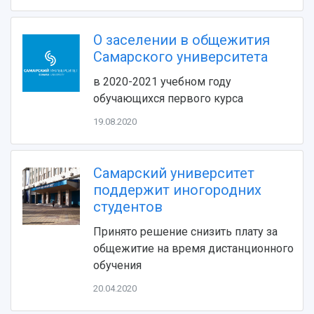
Устойчивое развитие
Журналы Самарского университета
Противодействие COVID-19
Научные конференции
Кампус
О заселении в общежития
Патенты
Самарского университета
3D-тур по университету
Публикации и издания
Музеи
Отчеты о проведенных конференциях
в 2020-2021 учебном году
Учебный аэродром
обучающихся первого курса
Центр истории авиационных двигателей
19.08.2020
Ботанический сад
Умный дом бабочек
Международный межвузовский кампус
Самарский университет
Сведения об образовательной организации
поддержит иногородних
студентов
Официальные документы
Принято решение снизить плату за
общежитие на время дистанционного
обучения
20.04.2020