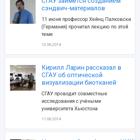
СГАУ займётся созданием
Фирменный стиль
Отчеты о научно-исследовательской
сэндвич-материалов
Видеолекции
деятельности
Устойчивое развитие
Журналы Самарского университета
11 июня профессор Хейнц Палковски
Противодействие COVID-19
Научные конференции
(Германия) прочитал лекцию по этой
Кампус
Патенты
теме
3D-тур по университету
Публикации и издания
12.06.2014
Музеи
Отчеты о проведенных конференциях
Учебный аэродром
Центр истории авиационных двигателей
Кирилл Ларин рассказал в
Ботанический сад
СГАУ об оптической
Умный дом бабочек
визуализации биотканей
Международный межвузовский кампус
СГАУ проводит совместные
Сведения об образовательной организации
исследования с учёными
Официальные документы
университета Хьюстона
11.06.2014