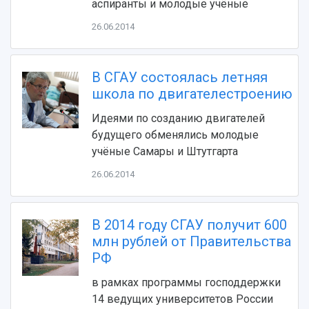
аспиранты и молодые учёные
26.06.2014
В СГАУ состоялась летняя
школа по двигателестроению
Идеями по созданию двигателей
будущего обменялись молодые
НАЗАД
учёные Самары и Штутгарта
Об университете
Новости
Образование
Научно-исследовательская деятельность
26.06.2014
История
Главные новости
Почему я выбираю Самарский университет?
Основные научные направления
Ключевые факты
Бортжурнал
Абитуриенту
Научные школы и ведущие научные коллектив
В 2014 году СГАУ получит 600
Рейтинги
Объявления
Бакалавриат и специалитет
Диссертационные советы
млн рублей от Правительства
События
Магистратура
Подготовка научных кадров
Руководство
РФ
Аспирантура
Конкурс на замещение должностей научных
СМИ об университете
Наблюдательный совет
Формы обучения
работников
в рамках программы господдержки
Попечительский совет
Учебные планы
Научно-технический совет
Пресс-центр
14 ведущих университетов России
Ученый совет
Дополнительное образование