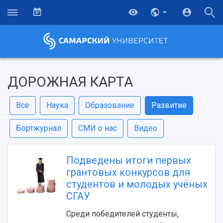
ДОРОЖНАЯ КАРТА
Все
Наука
Образование
Развитие
Бортжурнал
СМИ о нас
Видео
Подведены итоги первых
грантовых конкурсов для
студентов и молодых учёных
СГАУ
Среди победителей студенты,