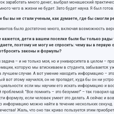
ок заработать много денег, выбрал монашеский практически
много чего в жизни не будет. Зато будет наука. Я был готов 
и бы вы не стали ученым, как думаете, где бы смогли 
иантов было достаточно много, включая возможность верн
 кажется, дети в вашем поселке были бы только рады 
даете, поэтому не могу не спросить: чему вы в первую 
отбросить законы и формулы?
 задача – и не только моя, но и университета в целом – пр
мации, которую мы втискиваем в студента, забывается: уж
 в лучшем случае. А вот умение находить информацию – это
ый вот этому научился, он не пропадет, куда бы он ни устр
ециальности: если мы научим его искать информацию и вос
 проблемой. "Все помнить – это безумие!" – так говорил о
ти формулу, если человек умеет это делать. А сейчас и во
 информацию можно найти в течение нескольких секунд. 
ечества! Жаль, что оно так криво пользуется этим приобре