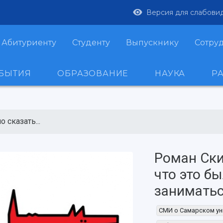
Версия для слабови
Абитуриенту
Студенту
Выпускнику
Сотру
ОБЫТИЯ
ОБРАЗОВАНИЕ
НАУКА
Р
 сказать...
Роман Ски
что это б
заниматьс
СМИ о Самарском ун