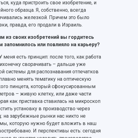
ься, куда пристроить свое изобретение, и
йного образца. Я, собственно, всегда
анчивались железкой. Причем это было
ки, правда, его продали в Израиль.
им из своих изобретений вы гордитесь
ам запомнилось или повлияло на карьеру?
 меня есть принцип: после того, как работа
тихонечку сворачивать – дальше уже
вой системы для распознавания отпечатков
л плавно менять тематику на оптическую
кого пинцета, который сфокусированным
тров – живую клетку, или даже части
орая как приставка ставилась на микроскоп
стить установку в производство через
д: на зарубежные рынки нас никто не
уммы, которую нужно будет вложить в наш
востребовано. И перспективы есть: сегодня