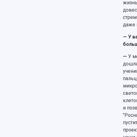
жизнь
довес
стрем
даже 
— У в
больш
—
У м
дошла
учени
пальц
микро
свето
клето
и поз
"Росн
пусти
проек