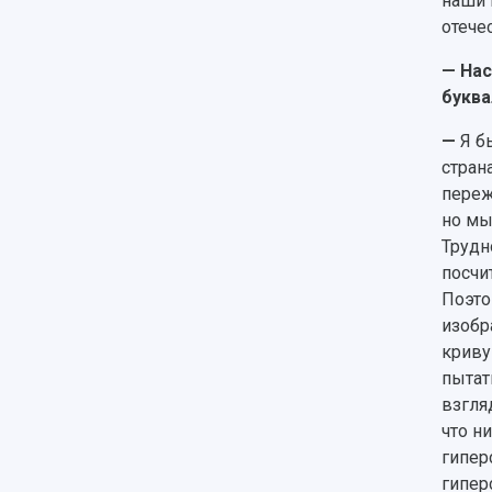
наши 
отече
— Нас
буква
—
Я б
стран
переж
но мы
Трудн
посчи
Поэто
изобр
криву
пытат
взгля
что н
гипер
гипер