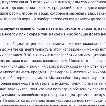
, а тут уже сами. В итоге ученые вынуждены сами разбират
ти его до состояния, скажем, предсерийного или даже сери
ился к тому, чтобы те вещи, которые я разрабатываю, зак
в 90-е: свой первый прибор я тоже сумел довести до желез
ас внушительный список патентов: можете сказать, как
е всего? Или скорее так: какое из них больше всего в
еня, в общем-то, циклическая смена тематики, скажем так. У
 до железки, деятельность в этом направлении можно по
ки справятся. В 90-е я начинал с разработки оптико-цифро
ев, которая и досталась израильтянам. После этого я нача
манипуляцию и закончил свою работу созданием оптичес
м может двигать предметы размером в несколько микроме
к, или бактерию, например. Мы разработали установку, кот
воляла перемещать объекты в нужную точку. Попытка запу
ано" закончилась тем, что нам популярно объяснили раскла
т, а емкость российского рынка раза в два-три меньше с
т. Надеюсь, со временем наше устройство все-таки будет 