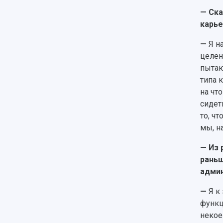
— Ска
карье
—
Я н
целен
пытаю
типа 
на чт
сидет
то, ч
мы, н
— Из 
раньш
админ
—
Я к
функц
некое