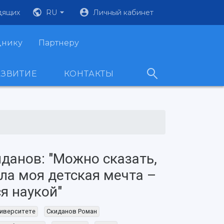
дящих
RU
Личный кабинет
днику
Партнеру
АЗВИТИЕ
КОНТАКТЫ
данов: "Можно сказать,
ыла моя детская мечта –
я наукой"
иверситете
Скиданов Роман