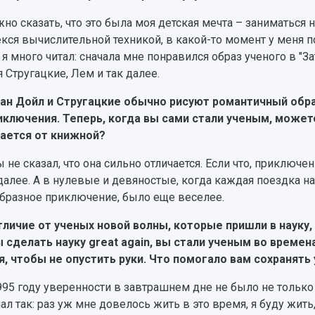
но сказать, что это была моя детская мечта – заниматься 
екся вычислительной техникой, в какой-то момент у меня 
 я много читал: сначала мне понравился образ ученого в "
я Стругацкие, Лем и так далее.
ан Дойл и Стругацкие обычно рисуют романтичный образ
иключения. Теперь, когда вы сами стали ученым, может
ается от книжной?
ы не сказал, что она сильно отличается. Если что, приключе
 далее. А в нулевые и девяностые, когда каждая поездка
бразное приключение, было еще веселее.
тличие от ученых новой волны, которые пришли в науку, 
 сделать науку great again, вы стали ученым во време
я, чтобы не опустить руки. Что помогало вам сохранят
995 году уверенности в завтрашнем дне не было не только 
ал так: раз уж мне довелось жить в это время, я буду жит