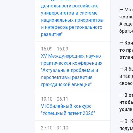
деятельности российских
—
Мож
университетов в системе
я увл
национальных приоритетов
А еще
и интересов регионального
брать
развития"
— Кон
15.09 - 16.09
то пр
XV Международная научно-
отлич
практическая конференция
—
Я б
"Актуальные проблемы и
и так
перспективы развития
своео
гражданской авиации"
— В о
19.10 - 06.11
чтобы
V Юбилейный конкурс
усили
"Успешный патент 2026"
—
В 1
27.10 - 31.10
подум