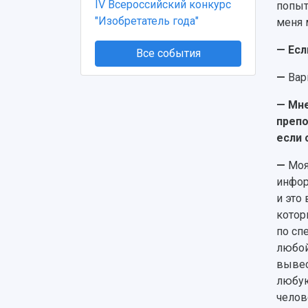
IV Всероссийский конкурс
попыт
"Изобретатель года"
меня 
— Есл
Все события
—
Вар
— Мне
препо
если 
—
Моя
инфор
и это
котор
по сп
любой
вывес
любую
челов