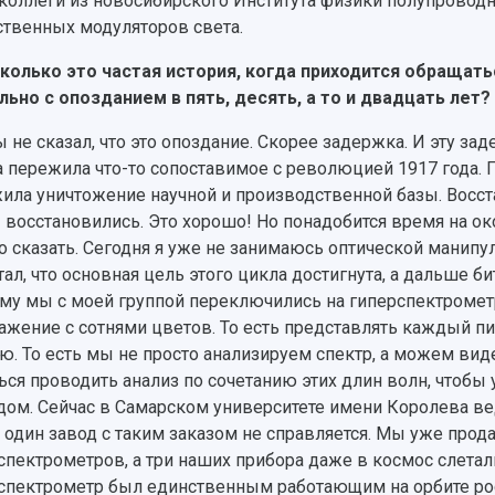
коллеги из новосибирского Института физики полупровод
ственных модуляторов света.
колько это частая история, когда приходится обращат
льно с опозданием в пять, десять, а то и двадцать лет?
ы не сказал, что это опоздание. Скорее задержка. И эту за
а пережила что-то сопоставимое с революцией 1917 года. 
ила уничтожение научной и производственной базы. Восст
 восстановились. Это хорошо! Но понадобится время на о
о сказать. Сегодня я уже не занимаюсь оптической манип
тал, что основная цель этого цикла достигнута, а дальше би
му мы с моей группой переключились на гиперспектромет
ажение с сотнями цветов. То есть представлять каждый пи
ю. То есть мы не просто анализируем спектр, а можем виде
ься проводить анализ по сочетанию этих длин волн, чтобы
дом. Сейчас в Самарском университете имени Королева ве
и один завод с таким заказом не справляется. Мы уже про
спектрометров, а три наших прибора даже в космос слетал
спектрометр был единственным работающим на орбите ро