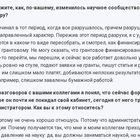
жите, как, по-вашему, изменилось научное сообщество 
ру?
ачинал в тот период, когда все разрушалось, причем разруш
аправленный характер. Пережив этот период разрухи, я с 
тся в каком-то виде пересобрать, и смотрел, как финанси
к грантовому. Не могу сказать, что грантовое финансирова
о-то перейти, мы перешли, и сейчас все работает довольно
ь ровно на стуле, подают заявки на гранты, пишут статьи и
то им слишком мало платят, добиваются неплохих результато
апример, слишком завалены бумажной работой.
разговоров с вашими коллегами я понял, что сейчас фо
е он почти не покидал свой кабинет, сегодня от него т
истратором. Как вы к этому относитесь?
 этому не очень хорошо отношусь. Потому что администрати
ия. Почему получается так, что мне и моим коллегам прихо
 давление на науку: да, вы должны заниматься наукой, но