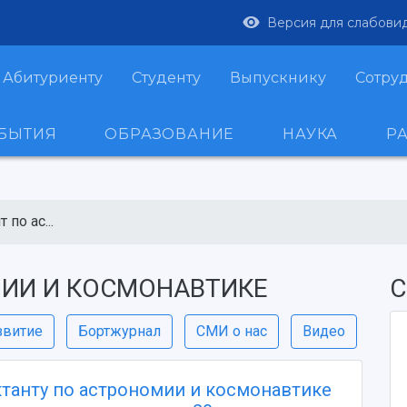
Версия для слабови
Абитуриенту
Студенту
Выпускнику
Сотру
ОБЫТИЯ
ОБРАЗОВАНИЕ
НАУКА
Р
 по ас...
ИИ И КОСМОНАВТИКЕ
С
звитие
Бортжурнал
СМИ о нас
Видео
ктанту по астрономии и космонавтике