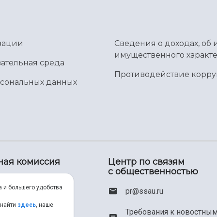
зации
Сведения о доходах, об 
имущественного характе
ательная среда
Противодействие корр
рсональных данных
ная комиссия
Центр по связям
с общественностью
00) 550-34-35
а и большего удобства
pr@ssau.ru
46) 267-48-67
 найти
здесь
, наше
Требования к новостны