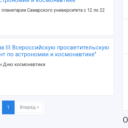
астрономии и космонавтике"
 планетарии Самарского университета с 12 по 22
а III Всероссийскую просветительскую
нт по астрономии и космонавтике"
н Дню космонавтики
1
Вперёд >
О