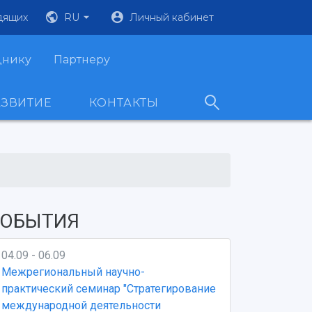
дящих
RU
Личный кабинет
днику
Партнеру
АЗВИТИЕ
КОНТАКТЫ
ОБЫТИЯ
04.09 - 06.09
Межрегиональный научно-
практический семинар "Стратегирование
международной деятельности