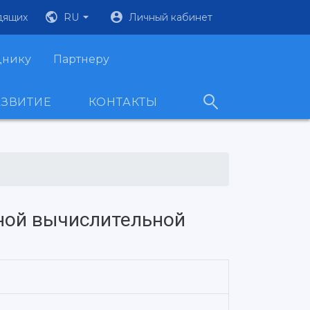
дящих
RU
Личный кабинет
днику
Партнеру
АЗВИТИЕ
КОНТАКТЫ
ной вычислительной