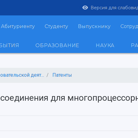
Версия для слабови
Абитуриенту
Студенту
Выпускнику
Сотру
ОБЫТИЯ
ОБРАЗОВАНИЕ
НАУКА
Р
вательской деят...
Патенты
 соединения для многопроцессор