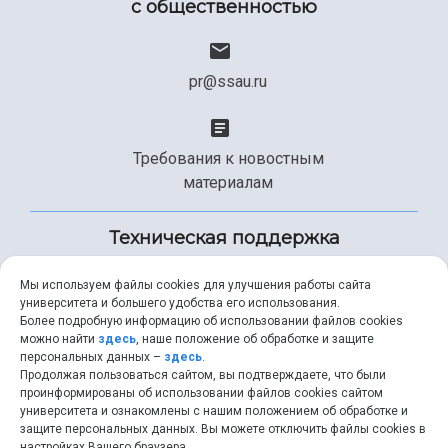
с общественностью
pr@ssau.ru
Требования к новостным
материалам
Техническая поддержка
Мы используем файлы cookies для улучшения работы сайта
университета и большего удобства его использования.
+7 (846) 267-49-99
Более подробную информацию об использовании файлов cookies
можно найти
здесь
, наше положение об обработке и защите
персональных данных –
здесь
.
Продолжая пользоваться сайтом, вы подтверждаете, что были
help@ssau.ru
проинформированы об использовании файлов cookies сайтом
университета и ознакомлены с нашим положением об обработке и
защите персональных данных. Вы можете отключить файлы cookies в
настройках Вашего браузера.