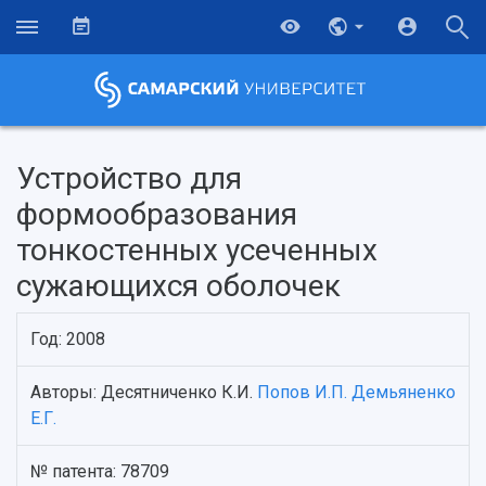
Устройство для
формообразования
тонкостенных усеченных
сужающихся оболочек
Год: 2008
Авторы: Десятниченко К.И.
Попов И.П.
Демьяненко
НАЗАД
Е.Г.
Об университете
Новости
Образование
Научно-исследовательская деятельность
История
Главные новости
Почему я выбираю Самарский университет?
Основные научные направления
№ патента: 78709