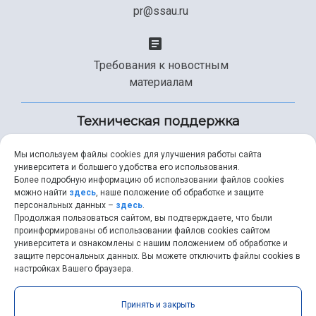
pr@ssau.ru
Требования к новостным
материалам
Техническая поддержка
Мы используем файлы cookies для улучшения работы сайта
университета и большего удобства его использования.
+7 (846) 267-49-99
Более подробную информацию об использовании файлов cookies
можно найти
здесь
, наше положение об обработке и защите
персональных данных –
здесь
.
Продолжая пользоваться сайтом, вы подтверждаете, что были
help@ssau.ru
проинформированы об использовании файлов cookies сайтом
университета и ознакомлены с нашим положением об обработке и
защите персональных данных. Вы можете отключить файлы cookies в
настройках Вашего браузера.
Самарский университет © 2026 |
ssau.ru
|
ssau@ssau.ru
|
Принять и закрыть