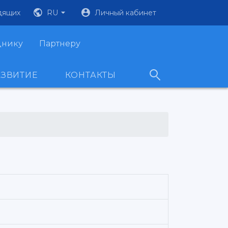
дящих
RU
Личный кабинет
днику
Партнеру
АЗВИТИЕ
КОНТАКТЫ