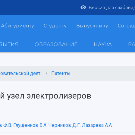
Версия для слабови
Абитуриенту
Студенту
Выпускнику
Сотру
ОБЫТИЯ
ОБРАЗОВАНИЕ
НАУКА
Р
вательской деят...
Патенты
й узел электролизеров
 Ф.В.
Глущенков В.А.
Черников Д.Г.
Лазарева А.А.