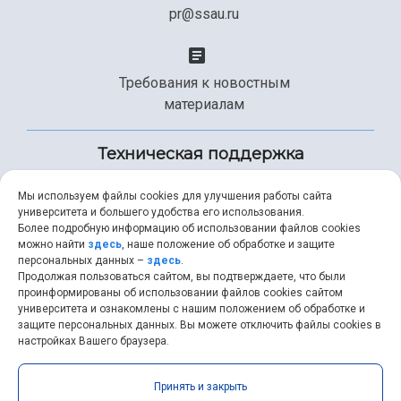
pr@ssau.ru
Требования к новостным
материалам
Техническая поддержка
Мы используем файлы cookies для улучшения работы сайта
университета и большего удобства его использования.
+7 (846) 267-49-99
Более подробную информацию об использовании файлов cookies
можно найти
здесь
, наше положение об обработке и защите
персональных данных –
здесь
.
Продолжая пользоваться сайтом, вы подтверждаете, что были
help@ssau.ru
проинформированы об использовании файлов cookies сайтом
университета и ознакомлены с нашим положением об обработке и
защите персональных данных. Вы можете отключить файлы cookies в
настройках Вашего браузера.
Самарский университет © 2026 |
ssau.ru
|
ssau@ssau.ru
|
Принять и закрыть