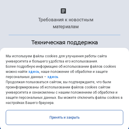
Требования к новостным
материалам
Техническая поддержка
Мы используем файлы cookies для улучшения работы сайта
университета и большего удобства его использования.
+7 (846) 267-49-99
Более подробную информацию об использовании файлов cookies
можно найти
здесь
, наше положение об обработке и защите
персональных данных –
здесь
.
Продолжая пользоваться сайтом, вы подтверждаете, что были
help@ssau.ru
проинформированы об использовании файлов cookies сайтом
университета и ознакомлены с нашим положением об обработке и
защите персональных данных. Вы можете отключить файлы cookies в
настройках Вашего браузера.
Самарский университет © 2026 |
ssau.ru
|
ssau@ssau.ru
|
Принять и закрыть
RSS
|
API