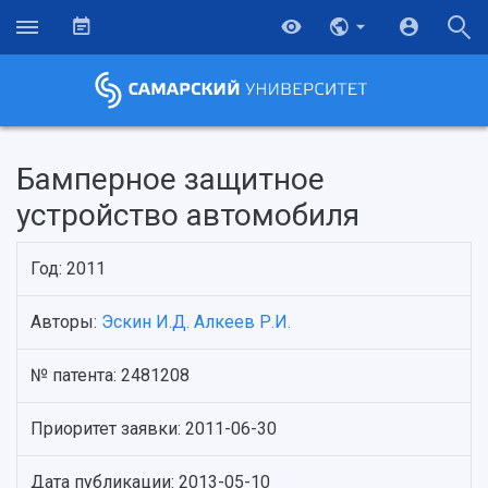
Бамперное защитное
устройство автомобиля
Год: 2011
Авторы:
Эскин И.Д.
Алкеев Р.И.
№ патента: 2481208
НАЗАД
Об университете
Новости
Образование
Научно-исследовательская деятельность
Приоритет заявки: 2011-06-30
История
Главные новости
Почему я выбираю Самарский университет?
Основные научные направления
Ключевые факты
Бортжурнал
Абитуриенту
Научные школы и ведущие научные коллектив
Дата публикации: 2013-05-10