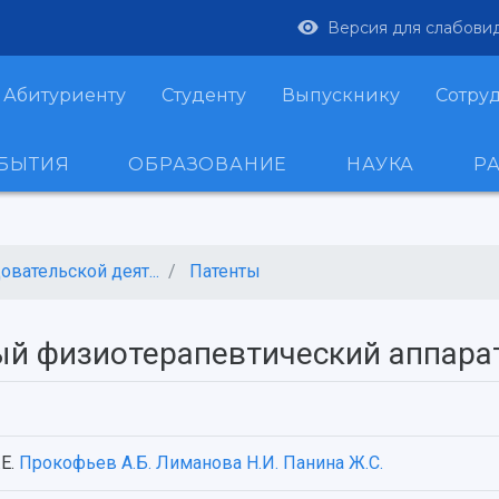
Версия для слабови
Абитуриенту
Студенту
Выпускнику
Сотру
ОБЫТИЯ
ОБРАЗОВАНИЕ
НАУКА
Р
вательской деят...
Патенты
ый физиотерапевтический аппара
.Е.
Прокофьев А.Б.
Лиманова Н.И.
Панина Ж.С.