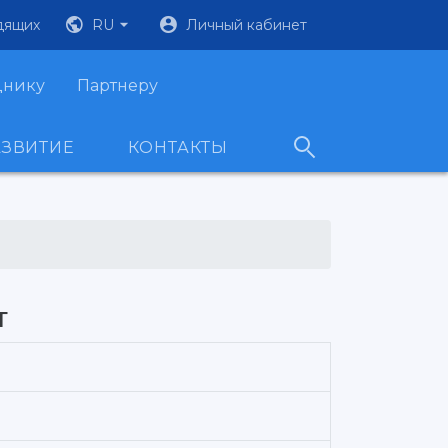
дящих
RU
Личный кабинет
днику
Партнеру
АЗВИТИЕ
КОНТАКТЫ
т