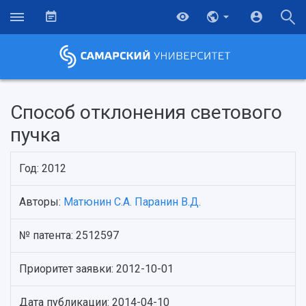
Способ отклонения светового
пучка
Год: 2012
Авторы:
Матюнин С.А.
Паранин В.Д.
№ патента: 2512597
НАЗАД
Об университете
Новости
Образование
Научно-исследовательская деятельность
Приоритет заявки: 2012-10-01
История
Главные новости
Почему я выбираю Самарский университет?
Основные научные направления
Ключевые факты
Бортжурнал
Абитуриенту
Научные школы и ведущие научные коллектив
Дата публикации: 2014-04-10