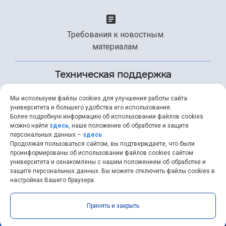
Требования к новостным
материалам
Техническая поддержка
Мы используем файлы cookies для улучшения работы сайта
университета и большего удобства его использования.
+7 (846) 267-49-99
Более подробную информацию об использовании файлов cookies
можно найти
здесь
, наше положение об обработке и защите
персональных данных –
здесь
.
Продолжая пользоваться сайтом, вы подтверждаете, что были
help@ssau.ru
проинформированы об использовании файлов cookies сайтом
университета и ознакомлены с нашим положением об обработке и
защите персональных данных. Вы можете отключить файлы cookies в
настройках Вашего браузера.
Самарский университет © 2026 |
ssau.ru
|
ssau@ssau.ru
|
Принять и закрыть
RSS
|
API