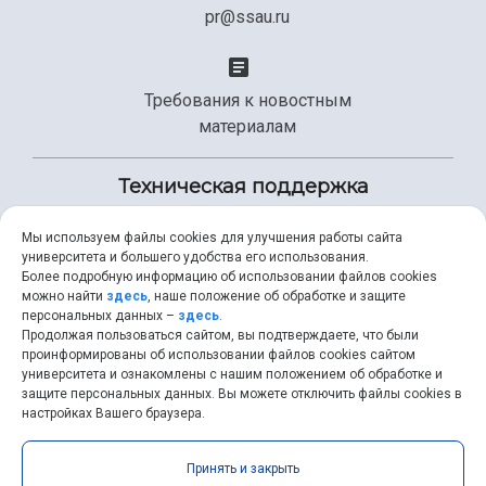
pr@ssau.ru
Требования к новостным
материалам
Техническая поддержка
Мы используем файлы cookies для улучшения работы сайта
университета и большего удобства его использования.
+7 (846) 267-49-99
Более подробную информацию об использовании файлов cookies
можно найти
здесь
, наше положение об обработке и защите
персональных данных –
здесь
.
Продолжая пользоваться сайтом, вы подтверждаете, что были
help@ssau.ru
проинформированы об использовании файлов cookies сайтом
университета и ознакомлены с нашим положением об обработке и
защите персональных данных. Вы можете отключить файлы cookies в
настройках Вашего браузера.
Самарский университет © 2026 |
ssau.ru
|
ssau@ssau.ru
|
Принять и закрыть