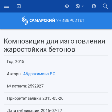
Композиция для изготовления
жаростойких бетонов
Год: 2015
Авторы:
Абдрахимова Е.С.
№ патента: 2592927
НАЗАД
Об университете
Новости
Образование
Научно-исследовательская деятельность
Приоритет заявки: 2015-05-26
История
Главные новости
Почему я выбираю Самарский университет?
Основные научные направления
Ключевые факты
Бортжурнал
Абитуриенту
Научные школы и ведущие научные коллектив
Дата публикации: 2016-07-27