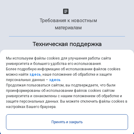
Требования к новостным
материалам
Техническая поддержка
Мы используем файлы cookies для улучшения работы сайта
университета и большего удобства его использования.
+7 (846) 267-49-99
Более подробную информацию об использовании файлов cookies
можно найти
здесь
, наше положение об обработке и защите
персональных данных –
здесь
.
Продолжая пользоваться сайтом, вы подтверждаете, что были
help@ssau.ru
проинформированы об использовании файлов cookies сайтом
университета и ознакомлены с нашим положением об обработке и
защите персональных данных. Вы можете отключить файлы cookies в
настройках Вашего браузера.
Самарский университет © 2026 |
ssau.ru
|
ssau@ssau.ru
|
Принять и закрыть
RSS
|
API