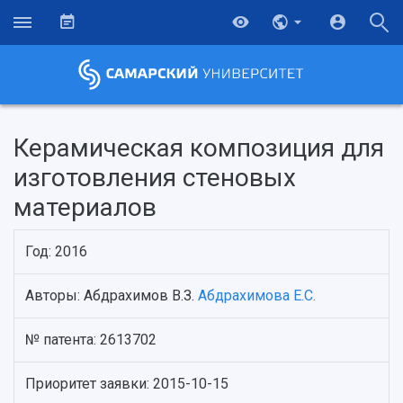
Керамическая композиция для
изготовления стеновых
материалов
Год: 2016
Авторы: Абдрахимов В.З.
Абдрахимова Е.С.
НАЗАД
№ патента: 2613702
Об университете
Новости
Образование
Научно-исследовательская деятельность
История
Главные новости
Почему я выбираю Самарский университет?
Основные научные направления
Приоритет заявки: 2015-10-15
Ключевые факты
Бортжурнал
Абитуриенту
Научные школы и ведущие научные коллектив