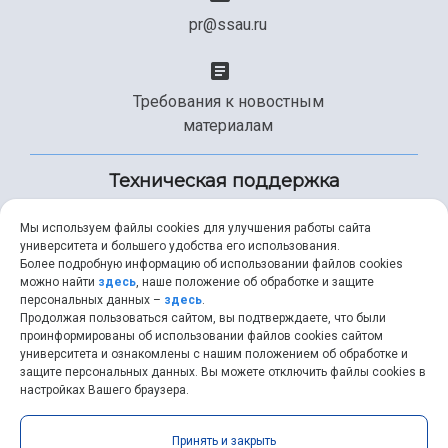
pr@ssau.ru
Требования к новостным
материалам
Техническая поддержка
Мы используем файлы cookies для улучшения работы сайта
университета и большего удобства его использования.
+7 (846) 267-49-99
Более подробную информацию об использовании файлов cookies
можно найти
здесь
, наше положение об обработке и защите
персональных данных –
здесь
.
Продолжая пользоваться сайтом, вы подтверждаете, что были
help@ssau.ru
проинформированы об использовании файлов cookies сайтом
университета и ознакомлены с нашим положением об обработке и
защите персональных данных. Вы можете отключить файлы cookies в
настройках Вашего браузера.
Самарский университет © 2026 |
ssau.ru
|
ssau@ssau.ru
|
Принять и закрыть