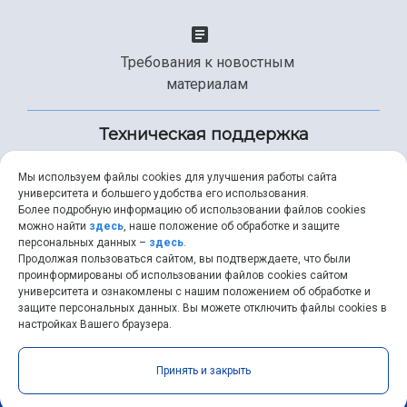
Требования к новостным
материалам
Техническая поддержка
Мы используем файлы cookies для улучшения работы сайта
университета и большего удобства его использования.
+7 (846) 267-49-99
Более подробную информацию об использовании файлов cookies
можно найти
здесь
, наше положение об обработке и защите
персональных данных –
здесь
.
Продолжая пользоваться сайтом, вы подтверждаете, что были
help@ssau.ru
проинформированы об использовании файлов cookies сайтом
университета и ознакомлены с нашим положением об обработке и
защите персональных данных. Вы можете отключить файлы cookies в
настройках Вашего браузера.
Самарский университет © 2026 |
ssau.ru
|
ssau@ssau.ru
|
Принять и закрыть
RSS
|
API