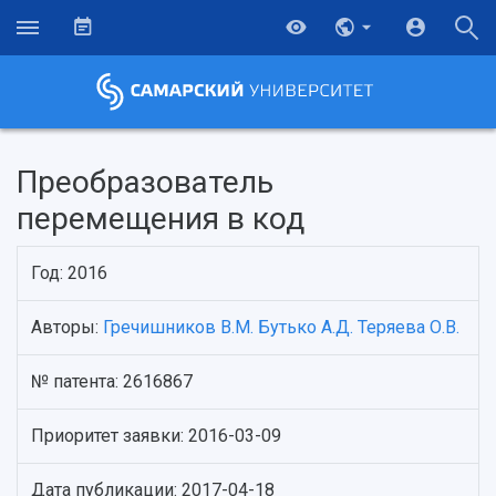
Преобразователь
перемещения в код
Год: 2016
Авторы:
Гречишников В.М.
Бутько А.Д.
Теряева О.В.
№ патента: 2616867
НАЗАД
Об университете
Новости
Образование
Научно-исследовательская деятельность
Приоритет заявки: 2016-03-09
История
Главные новости
Почему я выбираю Самарский университет?
Основные научные направления
Ключевые факты
Бортжурнал
Абитуриенту
Научные школы и ведущие научные коллектив
Дата публикации: 2017-04-18