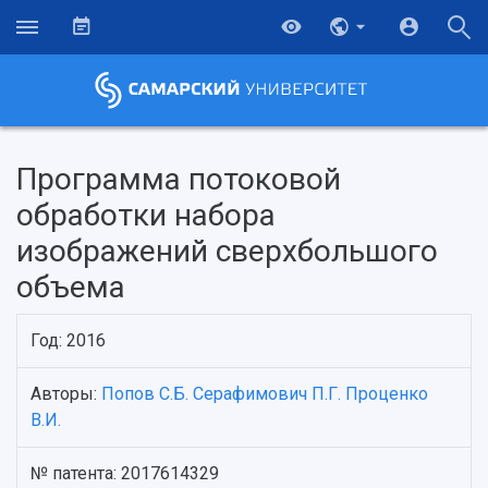
Программа потоковой
обработки набора
изображений сверхбольшого
объема
Год: 2016
Авторы:
Попов С.Б.
Серафимович П.Г.
Проценко
НАЗАД
В.И.
Об университете
Новости
Образование
Научно-исследовательская деятельность
История
Главные новости
Почему я выбираю Самарский университет?
Основные научные направления
№ патента: 2017614329