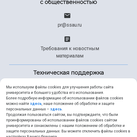
с общественностью
pr@ssau.ru
Требования к новостным
материалам
Техническая поддержка
Мы используем файлы cookies для улучшения работы сайта
университета и большего удобства его использования.
+7 (846) 267-49-99
Более подробную информацию об использовании файлов cookies
можно найти
здесь
, наше положение об обработке и защите
персональных данных –
здесь
.
Продолжая пользоваться сайтом, вы подтверждаете, что были
help@ssau.ru
проинформированы об использовании файлов cookies сайтом
университета и ознакомлены с нашим положением об обработке и
защите персональных данных. Вы можете отключить файлы cookies в
настройках Вашего браузера.