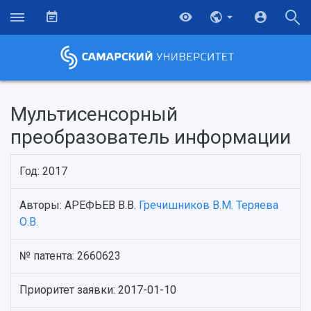
Мультисенсорный
преобразователь информации
Год: 2017
Авторы: АРЕФЬЕВ В.В.
Гречишников В.М.
Теряева
О.В.
НАЗАД
№ патента: 2660623
Об университете
Новости
Образование
Научно-исследовательская деятельность
Приоритет заявки: 2017-01-10
История
Главные новости
Почему я выбираю Самарский университет?
Основные научные направления
Ключевые факты
Бортжурнал
Абитуриенту
Научные школы и ведущие научные коллектив