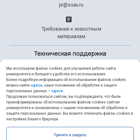
pr@ssau.ru
Требования к новостным
материалам
Техническая поддержка
Мы используем файлы cookies для улучшения работы сайта
университета и большего удобства его использования.
+7 (846) 267-49-99
Более подробную информацию об использовании файлов cookies
можно найти
здесь
, наше положение об обработке и защите
персональных данных –
здесь
.
Продолжая пользоваться сайтом, вы подтверждаете, что были
help@ssau.ru
проинформированы об использовании файлов cookies сайтом
университета и ознакомлены с нашим положением об обработке и
защите персональных данных. Вы можете отключить файлы cookies в
настройках Вашего браузера.
Самарский университет © 2026 |
ssau.ru
|
ssau@ssau.ru
|
Принять и закрыть