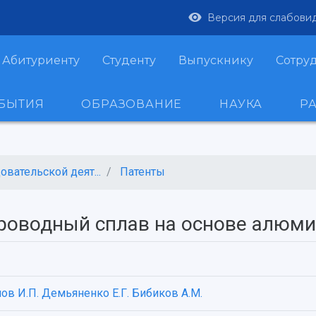
Версия для слабови
Абитуриенту
Студенту
Выпускнику
Сотру
ОБЫТИЯ
ОБРАЗОВАНИЕ
НАУКА
Р
вательской деят...
Патенты
роводный сплав на основе алюм
ов И.П.
Демьяненко Е.Г.
Бибиков А.М.