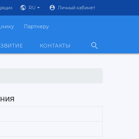
дящих
RU
Личный кабинет
днику
Партнеру
АЗВИТИЕ
КОНТАКТЫ
иния