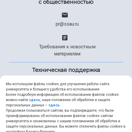
с общественностью
pr@ssau.ru
Требования к новостным
материалам
Техническая поддержка
Мы используем файлы cookies для улучшения работы сайта
университета и большего удобства его использования.
+7 (846) 267-49-99
Более подробную информацию об использовании файлов cookies
можно найти
здесь
, наше положение об обработке и защите
персональных данных –
здесь
.
Продолжая пользоваться сайтом, вы подтверждаете, что были
help@ssau.ru
проинформированы об использовании файлов cookies сайтом
университета и ознакомлены с нашим положением об обработке и
защите персональных данных. Вы можете отключить файлы cookies в
настройках Вашего браузера.