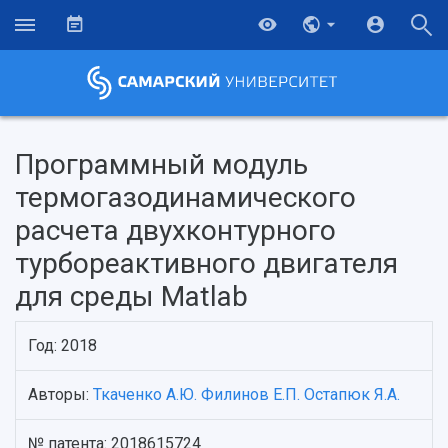
Программный модуль
термогазодинамического
расчета двухконтурного
турбореактивного двигателя
для среды Matlab
Год: 2018
НАЗАД
Авторы:
Ткаченко А.Ю.
Филинов Е.П.
Остапюк Я.А.
Об университете
Новости
Образование
Научно-исследовательская деятельность
История
Главные новости
Почему я выбираю Самарский университет?
Основные научные направления
№ патента: 2018615724