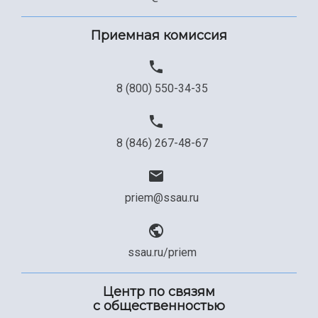
Сведения об образовательной организации
Официальные документы
Приемная комиссия
8 (800) 550-34-35
8 (846) 267-48-67
priem@ssau.ru
ssau.ru/priem
Центр по связям
с общественностью