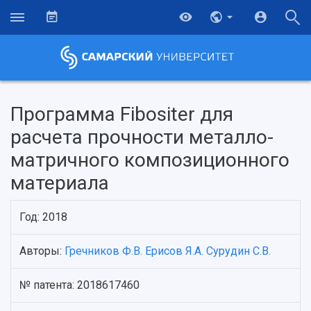
Программа Fibositer для
расчета прочности металло-
матричного композиционного
материала
Год: 2018
Авторы:
Гречников Ф.В.
Ерисов Я.А.
Сурудин С.В.
НАЗАД
Об университете
Новости
Образование
Научно-исследовательская деятельность
№ патента: 2018617460
История
Главные новости
Почему я выбираю Самарский университет?
Основные научные направления