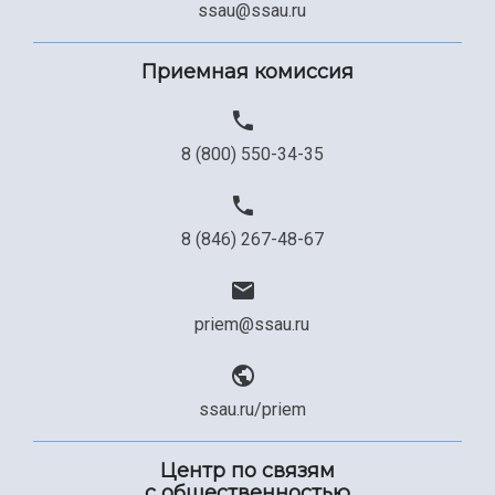
Сведения об образовательной организации
ssau@ssau.ru
Официальные документы
Приемная комиссия
8 (800) 550-34-35
8 (846) 267-48-67
priem@ssau.ru
ssau.ru/priem
Центр по связям
с общественностью