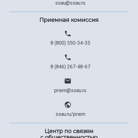
Сведения об образовательной организации
ssau@ssau.ru
Официальные документы
Приемная комиссия
8 (800) 550-34-35
8 (846) 267-48-67
priem@ssau.ru
ssau.ru/priem
Центр по связям
с общественностью