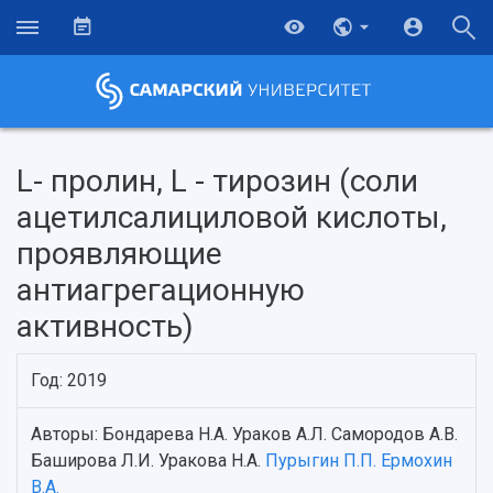
L- пролин, L - тирозин (соли
ацетилсалициловой кислоты,
проявляющие
антиагрегационную
активность)
Год: 2019
НАЗАД
Авторы: Бондарева Н.А. Ураков А.Л. Самородов А.В.
Об университете
Новости
Образование
Научно-исследовательская деятельность
Баширова Л.И. Уракова Н.А.
Пурыгин П.П.
Ермохин
История
Главные новости
Почему я выбираю Самарский университет?
Основные научные направления
В.А.