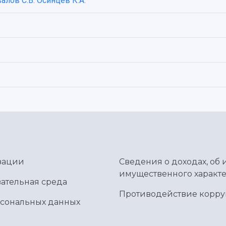
алов С.В.
Осинцев К.А.
зации
Сведения о доходах, об 
имущественного характе
ательная среда
Противодействие корр
рсональных данных