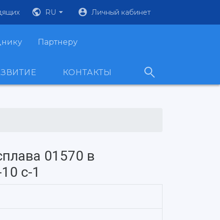
дящих
RU
Личный кабинет
днику
Партнеру
АЗВИТИЕ
КОНТАКТЫ
сплава 01570 в
10 с-1