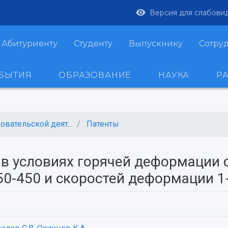
Версия для слабови
Абитуриенту
Студенту
Выпускнику
Сотру
ОБЫТИЯ
ОБРАЗОВАНИЕ
НАУКА
Р
вательской деят...
Патенты
 в условиях горячей деформации 
0-450 и скоростей деформации 1-