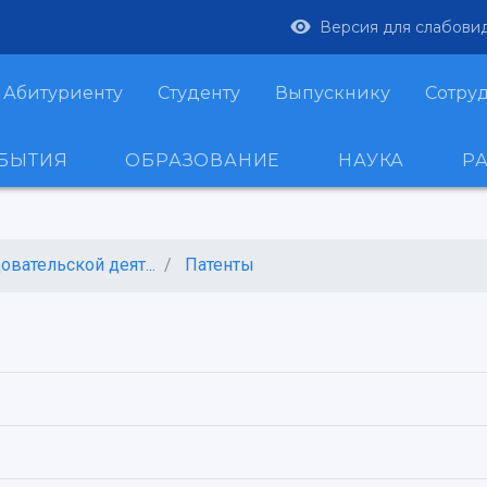
Версия для слабови
Абитуриенту
Студенту
Выпускнику
Сотру
ОБЫТИЯ
ОБРАЗОВАНИЕ
НАУКА
Р
вательской деят...
Патенты