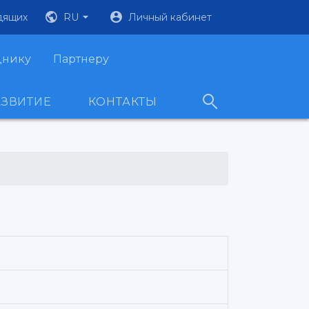
дящих
RU
Личный кабинет
днику
Партнеру
АЗВИТИЕ
КОНТАКТЫ