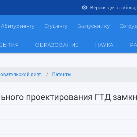
Версия для слабови
Абитуриенту
Студенту
Выпускнику
Сотру
ОБЫТИЯ
ОБРАЗОВАНИЕ
НАУКА
Р
вательской деят...
Патенты
льного проектирования ГТД замкн