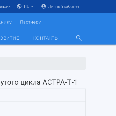
дящих
RU
Личный кабинет
днику
Партнеру
АЗВИТИЕ
КОНТАКТЫ
утого цикла АСТРА-Т-1