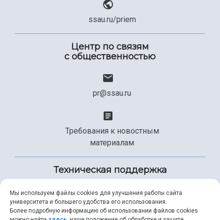
ssau.ru/priem
Центр по связям
с общественностью
pr@ssau.ru
Требования к новостным
материалам
Техническая поддержка
Мы используем файлы cookies для улучшения работы сайта
университета и большего удобства его использования.
+7 (846) 267-49-99
Более подробную информацию об использовании файлов cookies
можно найти
здесь
, наше положение об обработке и защите