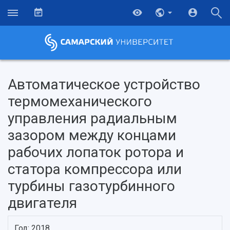
Автоматическое устройство
термомеханического
управления радиальным
зазором между концами
рабочих лопаток ротора и
статора компрессора или
турбины газотурбинного
НАЗАД
двигателя
Об университете
Новости
Образование
Научно-исследовательская деятельность
История
Главные новости
Почему я выбираю Самарский университет?
Основные научные направления
Год: 2018