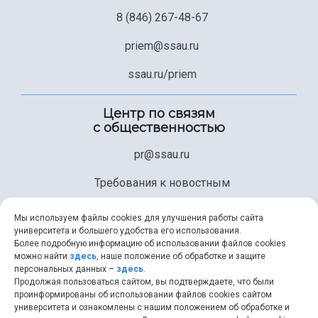
Официальные документы
8 (846) 267-48-67
priem@ssau.ru
ssau.ru/priem
Центр по связям
с общественностью
pr@ssau.ru
Требования к новостным
материалам
Мы используем файлы cookies для улучшения работы сайта
университета и большего удобства его использования.
Техническая поддержка
Более подробную информацию об использовании файлов cookies
можно найти
здесь
, наше положение об обработке и защите
+7 (846) 267-49-99
персональных данных –
здесь
.
Продолжая пользоваться сайтом, вы подтверждаете, что были
help@ssau.ru
проинформированы об использовании файлов cookies сайтом
университета и ознакомлены с нашим положением об обработке и