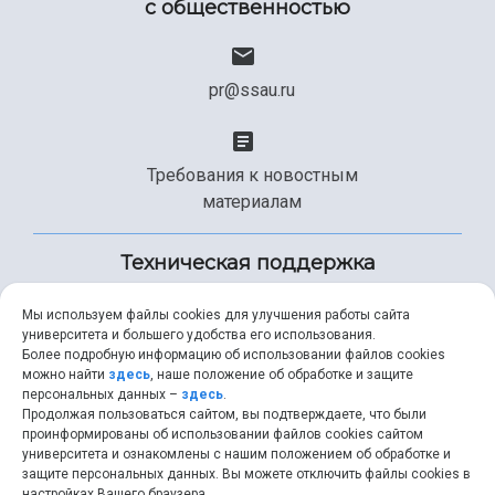
с общественностью
pr@ssau.ru
Требования к новостным
материалам
Техническая поддержка
Мы используем файлы cookies для улучшения работы сайта
университета и большего удобства его использования.
+7 (846) 267-49-99
Более подробную информацию об использовании файлов cookies
можно найти
здесь
, наше положение об обработке и защите
персональных данных –
здесь
.
Продолжая пользоваться сайтом, вы подтверждаете, что были
help@ssau.ru
проинформированы об использовании файлов cookies сайтом
университета и ознакомлены с нашим положением об обработке и
защите персональных данных. Вы можете отключить файлы cookies в
настройках Вашего браузера.