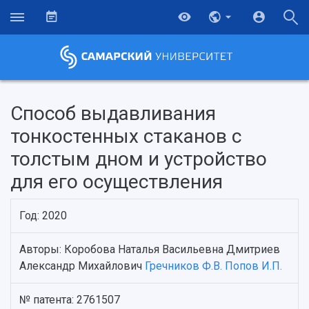
Способ выдавливания
тонкостенных стаканов с
толстым дном и устройство
для его осуществления
Год: 2020
Авторы: Коробова Наталья Васильевна Дмитриев
НАЗАД
Александр Михайлович
Гречников Ф.В.
Попов И.П.
Об университете
Новости
Образование
Научно-исследовательская деятельность
История
Главные новости
Почему я выбираю Самарский университет?
Основные научные направления
№ патента: 2761507