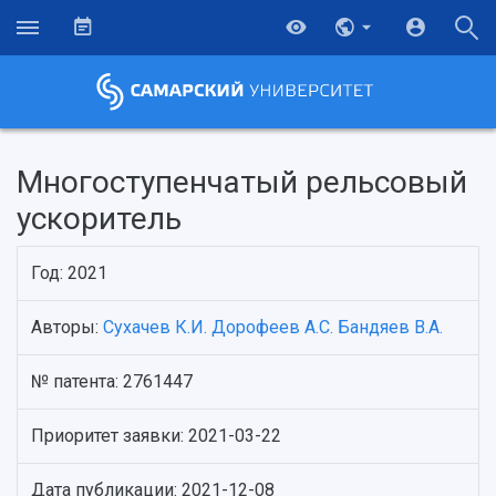
Многоступенчатый рельсовый
ускоритель
Год: 2021
Авторы:
Сухачев К.И.
Дорофеев А.С.
Бандяев В.А.
№ патента: 2761447
НАЗАД
Об университете
Новости
Образование
Научно-исследовательская деятельность
Приоритет заявки: 2021-03-22
История
Главные новости
Почему я выбираю Самарский университет?
Основные научные направления
Ключевые факты
Бортжурнал
Абитуриенту
Научные школы и ведущие научные коллектив
Дата публикации: 2021-12-08