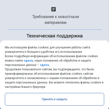
Требования к новостным
материалам
Техническая поддержка
Мы используем файлы cookies для улучшения работы сайта
университета и большего удобства его использования.
+7 (846) 267-49-99
Более подробную информацию об использовании файлов cookies
можно найти
здесь
, наше положение об обработке и защите
персональных данных –
здесь
.
Продолжая пользоваться сайтом, вы подтверждаете, что были
help@ssau.ru
проинформированы об использовании файлов cookies сайтом
университета и ознакомлены с нашим положением об обработке и
защите персональных данных. Вы можете отключить файлы cookies в
настройках Вашего браузера.
Самарский университет © 2026 |
ssau.ru
|
ssau@ssau.ru
|
Принять и закрыть
RSS
|
API