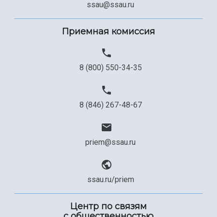
Сведения об образовательной организации
ssau@ssau.ru
Официальные документы
Приемная комиссия
8 (800) 550-34-35
8 (846) 267-48-67
priem@ssau.ru
ssau.ru/priem
Центр по связям
с общественностью