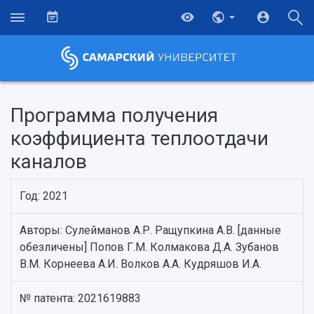
Программа получения
коэффициента теплоотдачи
каналов
Год: 2021
Авторы: Сулейманов А.Р. Ращупкина А.В. [данные
обезличены] Попов Г.М. Колмакова Д.А. Зубанов
НАЗАД
В.М. Корнеева А.И. Волков А.А. Кудряшов И.А.
Об университете
Новости
Образование
Научно-исследовательская деятельность
№ патента: 2021619883
История
Главные новости
Почему я выбираю Самарский университет?
Основные научные направления