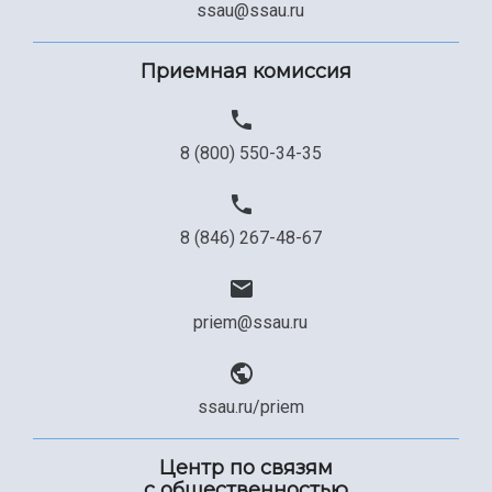
Сведения об образовательной организации
ssau@ssau.ru
Официальные документы
Приемная комиссия
8 (800) 550-34-35
8 (846) 267-48-67
priem@ssau.ru
ssau.ru/priem
Центр по связям
с общественностью