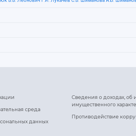
юк В.В.
Леонович Г.И.
Лукачев С.В.
Шиманова А.Б.
Шиманов 
зации
Сведения о доходах, об 
имущественного характе
ательная среда
Противодействие корр
рсональных данных