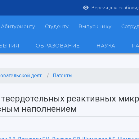
Версия для слабови
Абитуриенту
Студенту
Выпускнику
Сотру
ОБЫТИЯ
ОБРАЗОВАНИЕ
НАУКА
Р
вательской деят...
Патенты
 твердотельных реактивных микр
вным наполнением