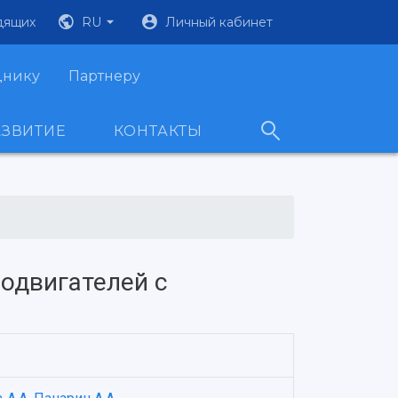
дящих
RU
Личный кабинет
днику
Партнеру
АЗВИТИЕ
КОНТАКТЫ
одвигателей с