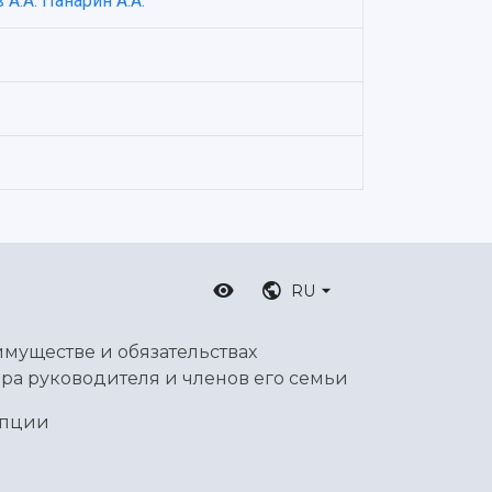
А.А.
Панарин А.А.
RU
имуществе и обязательствах
ра руководителя и членов его семьи
упции