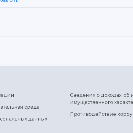
ова О.Л.
зации
Сведения о доходах, об 
имущественного характе
ательная среда
Противодействие корр
рсональных данных