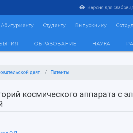
Версия для слабови
Абитуриенту
Студенту
Выпускнику
Сотру
ОБЫТИЯ
ОБРАЗОВАНИЕ
НАУКА
Р
вательской деят...
Патенты
торий космического аппарата с э
й