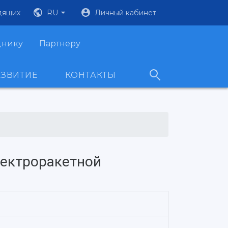
дящих
RU
Личный кабинет
днику
Партнеру
АЗВИТИЕ
КОНТАКТЫ
лектроракетной