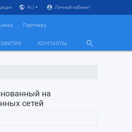
дящих
RU
Личный кабинет
днику
Партнеру
АЗВИТИЕ
КОНТАКТЫ
снованный на
нных сетей