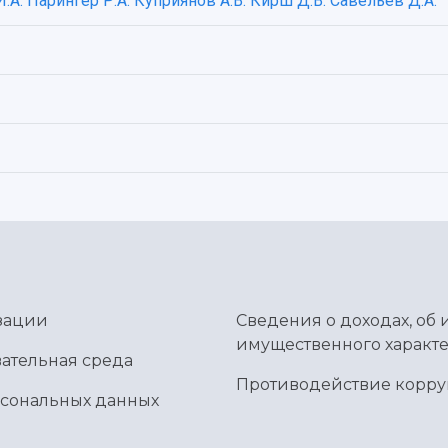
.А.
Парингер Р.А.
Куприянов А.В.
Кирш Д.В.
Савельев Д.А.
зации
Сведения о доходах, об 
имущественного характе
ательная среда
Противодействие корр
рсональных данных