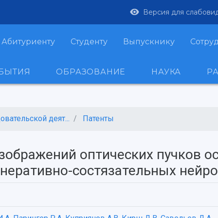
Версия для слабови
Абитуриенту
Студенту
Выпускнику
Сотру
ОБЫТИЯ
ОБРАЗОВАНИЕ
НАУКА
Р
вательской деят...
Патенты
зображений оптических пучков о
неративно-состязательных нейро