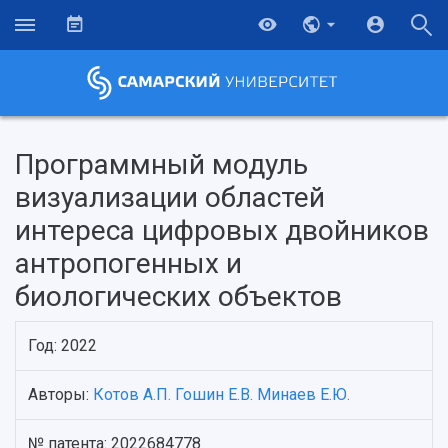
Программный модуль
визуализации областей
интереса цифровых двойников
антропогенных и
биологических объектов
Год: 2022
НАЗАД
Авторы:
Котов А.П.
Гошин Е.В.
Минаев Е.Ю.
Об университете
Новости
Образование
Научно-исследовательская деятельность
История
Главные новости
Почему я выбираю Самарский университет?
Основные научные направления
№ патента: 2022684778