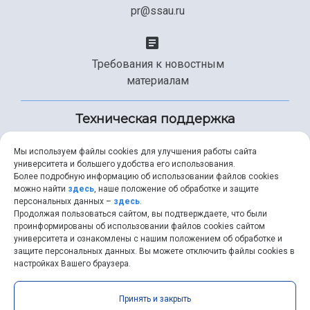
pr@ssau.ru
Требования к новостным
материалам
Техническая поддержка
Мы используем файлы cookies для улучшения работы сайта
университета и большего удобства его использования.
+7 (846) 267-49-99
Более подробную информацию об использовании файлов cookies
можно найти
здесь
, наше положение об обработке и защите
персональных данных –
здесь
.
Продолжая пользоваться сайтом, вы подтверждаете, что были
help@ssau.ru
проинформированы об использовании файлов cookies сайтом
университета и ознакомлены с нашим положением об обработке и
защите персональных данных. Вы можете отключить файлы cookies в
настройках Вашего браузера.
Самарский университет © 2026 |
ssau.ru
|
ssau@ssau.ru
|
Принять и закрыть