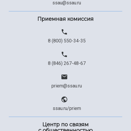
Сведения об образовательной организации
ssau@ssau.ru
Официальные документы
Приемная комиссия
8 (800) 550-34-35
8 (846) 267-48-67
priem@ssau.ru
ssau.ru/priem
Центр по связям
с общественностью