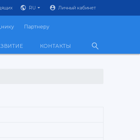
дящих
RU
Личный кабинет
днику
Партнеру
АЗВИТИЕ
КОНТАКТЫ