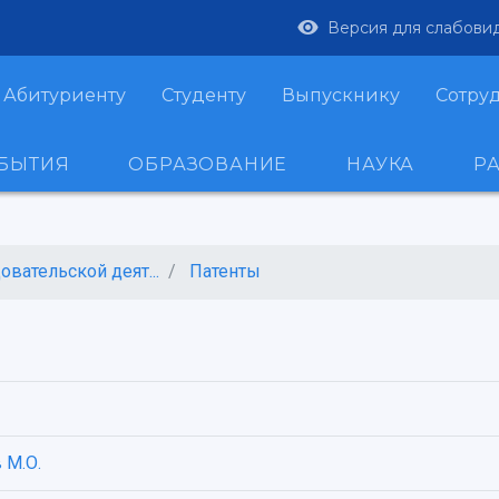
Версия для слабови
Абитуриенту
Студенту
Выпускнику
Сотру
ОБЫТИЯ
ОБРАЗОВАНИЕ
НАУКА
Р
вательской деят...
Патенты
 М.О.