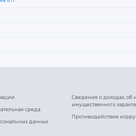
ев В.П.
зации
Сведения о доходах, об 
имущественного характе
ательная среда
Противодействие корр
рсональных данных