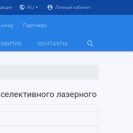
дящих
RU
Личный кабинет
днику
Партнеру
АЗВИТИЕ
КОНТАКТЫ
 селективного лазерного