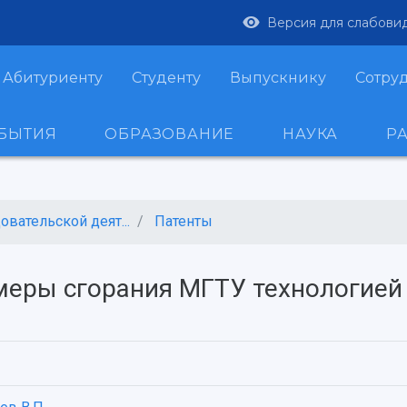
Версия для слабови
Абитуриенту
Студенту
Выпускнику
Сотру
ОБЫТИЯ
ОБРАЗОВАНИЕ
НАУКА
Р
вательской деят...
Патенты
меры сгорания МГТУ технологией