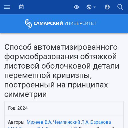
Способ автоматизированного
формообразования обтяжкой
листовой оболочковой детали
переменной кривизны,
построенный на принципах
симметрии
Год: 2024
НАЗАД
Об университете
Новости
Образование
Научно-исследовательская деятельность
Авторы:
Михеев В.А.
Чемпинский Л.А.
Баранова
История
Главные новости
Почему я выбираю Самарский университет?
Основные научные направления