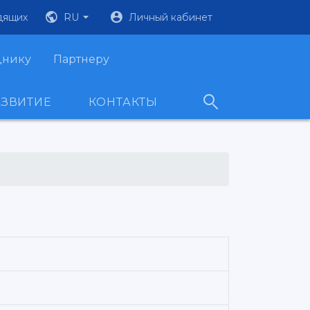
дящих
RU
Личный кабинет
днику
Партнеру
АЗВИТИЕ
КОНТАКТЫ