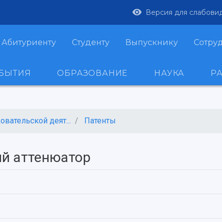
Версия для слабови
Абитуриенту
Студенту
Выпускнику
Сотру
ОБЫТИЯ
ОБРАЗОВАНИЕ
НАУКА
Р
вательской деят...
Патенты
ий аттенюатор