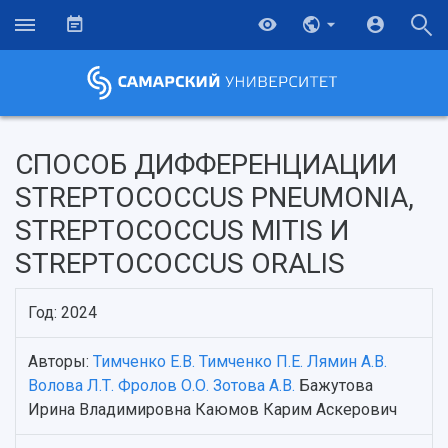
СПОСОБ ДИФФЕРЕНЦИАЦИИ
STREPTOCOCCUS PNEUMONIA,
STREPTOCOCCUS MITIS И
STREPTOCOCCUS ORALIS
Год: 2024
Авторы:
Тимченко Е.В.
Тимченко П.Е.
Лямин А.В.
НАЗАД
Волова Л.Т.
Фролов О.О.
Зотова А.В.
Бажутова
Об университете
Новости
Образование
Научно-исследовательская деятельность
Ирина Владимировна Каюмов Карим Аскерович
История
Главные новости
Почему я выбираю Самарский университет?
Основные научные направления