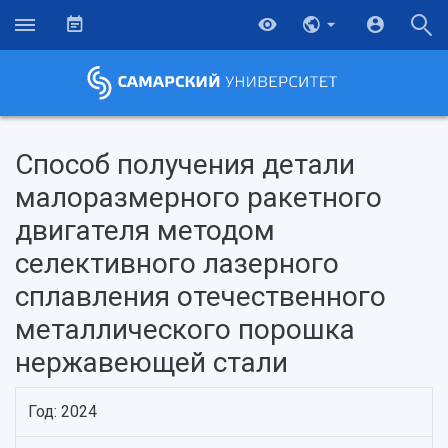
Способ получения детали
малоразмерного ракетного
двигателя методом
селективного лазерного
сплавления отечественного
металлического порошка
нержавеющей стали
НАЗАД
Об университете
Новости
Образование
Научно-исследовательская деятельность
Год: 2024
История
Главные новости
Почему я выбираю Самарский университет?
Основные научные направления